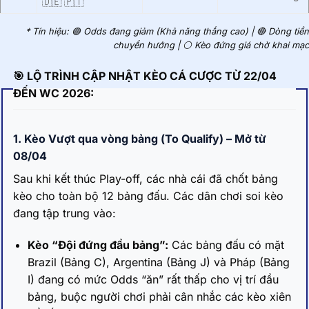
🇩🇪 🇵🇹
* Tín hiệu: 🟢 Odds đang giảm (Khả năng thắng cao) | 🔴 Dòng tiền
chuyển hướng | ⚪ Kèo đứng giá chờ khai mạc
🎯 LỘ TRÌNH CẬP NHẬT KÈO CÁ CƯỢC TỪ 22/04
ĐẾN WC 2026:
1. Kèo Vượt qua vòng bảng (To Qualify) – Mở từ
08/04
Sau khi kết thúc Play-off, các nhà cái đã chốt bảng
kèo cho toàn bộ 12 bảng đấu. Các dân chơi soi kèo
đang tập trung vào:
Kèo “Đội đứng đầu bảng”:
Các bảng đấu có mặt
Brazil (Bảng C), Argentina (Bảng J) và Pháp (Bảng
I) đang có mức Odds “ăn” rất thấp cho vị trí đầu
bảng, buộc người chơi phải cân nhắc các kèo xiên