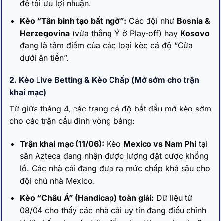
để tối ưu lợi nhuận.
Kèo “Tân binh tạo bất ngờ”:
Các đội như
Bosnia &
Herzegovina
(vừa thắng Ý ở Play-off) hay
Kosovo
đang là tâm điểm của các loại kèo cá độ “Cửa
dưới ăn tiền”.
2. Kèo Live Betting & Kèo Chấp (Mở sớm cho trận
khai mạc)
Từ giữa tháng 4, các trang cá độ bắt đầu mở kèo sớm
cho các trận cầu đinh vòng bảng:
Trận khai mạc (11/06):
Kèo
Mexico vs Nam Phi
tại
sân Azteca đang nhận được lượng đặt cược khổng
lồ. Các nhà cái đang đưa ra mức chấp khá sâu cho
đội chủ nhà Mexico.
Kèo “Châu Á” (Handicap) toàn giải:
Dữ liệu từ
08/04 cho thấy các nhà cái uy tín đang điều chỉnh