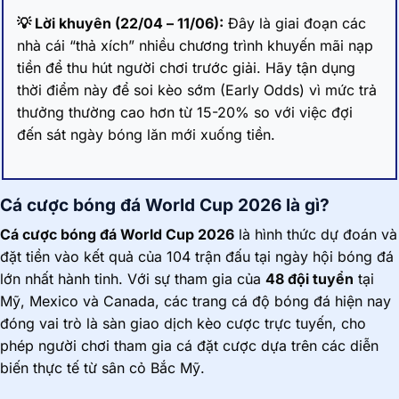
💡 Lời khuyên (22/04 – 11/06):
Đây là giai đoạn các
nhà cái “thả xích” nhiều chương trình khuyến mãi nạp
tiền để thu hút người chơi trước giải. Hãy tận dụng
thời điểm này để soi kèo sớm (Early Odds) vì mức trả
thưởng thường cao hơn từ 15-20% so với việc đợi
đến sát ngày bóng lăn mới xuống tiền.
Cá cược bóng đá World Cup 2026 là gì?
Cá cược bóng đá World Cup 2026
là hình thức dự đoán và
đặt tiền vào kết quả của 104 trận đấu tại ngày hội bóng đá
lớn nhất hành tinh. Với sự tham gia của
48 đội tuyển
tại
Mỹ, Mexico và Canada, các trang cá độ bóng đá hiện nay
đóng vai trò là sàn giao dịch kèo cược trực tuyến, cho
phép người chơi tham gia cá đặt cược dựa trên các diễn
biến thực tế từ sân cỏ Bắc Mỹ.