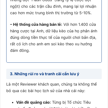
ngột) cho các trận cầu đinh, mang lại lợi nhuận
cao hơn mức trung bình thị trường từ 5-10%.
– Hệ thống cửa hàng bán lẻ:
Với hơn 1.400 cửa
hàng cược tại Anh, dữ liệu kèo của họ phản ánh
đúng dòng tiền thực tế của người chơi bản địa,
rất có ích cho anh em soi kèo theo xu hướng
đám đông.
3. Những rủi ro và tranh cãi cần lưu ý
Là một Reviewer khách quan, chúng ta không thể
bỏ qua các bài học lịch sử của nhà cái này:
Vấn đề quảng cáo:
Từng bị Tổ chức Tiêu