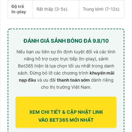
Độ trễ
Rất thấp (3-5s).
Trung bình (7-12s).
In-play
ĐÁNH GIÁ SẢNH BÓNG ĐÁ 9.8/10
Nếu bạn ưu tiên sự ổn định tuyệt đối và các tính
năng hỗ trợ cược trực tiếp (In-play), sảnh
Bet365 hiện là lựa chọn tối ưu nhất trong danh
sách. Đừng bỏ lỡ các chương trình
khuyến mãi
nạp đầu
và ưu đãi
thanh toán sớm
dành riêng
cho thị trường Việt Nam.
XEM CHI TIẾT & CẬP NHẬT LINK
VÀO BET365 MỚI NHẤT