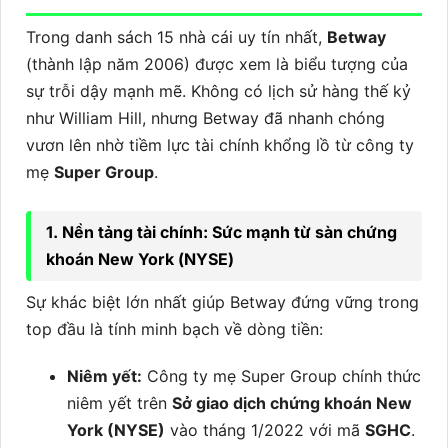
Trong danh sách 15 nhà cái uy tín nhất,
Betway
(thành lập năm 2006) được xem là biểu tượng của
sự trỗi dậy mạnh mẽ. Không có lịch sử hàng thế kỷ
như William Hill, nhưng Betway đã nhanh chóng
vươn lên nhờ tiềm lực tài chính khổng lồ từ công ty
mẹ
Super Group
.
1. Nền tảng tài chính: Sức mạnh từ sàn chứng
khoán New York (NYSE)
Sự khác biệt lớn nhất giúp Betway đứng vững trong
top đầu là tính minh bạch về dòng tiền:
Niêm yết:
Công ty mẹ Super Group chính thức
niêm yết trên
Sở giao dịch chứng khoán New
York (NYSE)
vào tháng 1/2022 với mã
SGHC
.