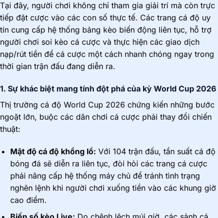
Tại đây, người chơi không chỉ tham gia giải trí mà còn trực
tiếp đặt cược vào các con số thực tế. Các trang cá độ uy
tín cung cấp hệ thống bảng kèo biến động liên tục, hỗ trợ
người chơi soi kèo cá cược và thực hiện các giao dịch
nạp/rút tiền để cá cược một cách nhanh chóng ngay trong
thời gian trận đấu đang diễn ra.
1. Sự khác biệt mang tính đột phá của kỳ World Cup 2026
Thị trường cá độ World Cup 2026 chứng kiến những bước
ngoặt lớn, buộc các dân chơi cá cược phải thay đổi chiến
thuật:
Mật độ cá độ khổng lồ:
Với 104 trận đấu, tần suất cá độ
bóng đá sẽ diễn ra liên tục, đòi hỏi các trang cá cược
phải nâng cấp hệ thống máy chủ để tránh tình trạng
nghẽn lệnh khi người chơi xuống tiền vào các khung giờ
cao điểm.
Biến số kèo Live:
Do chênh lệch múi giờ, các sảnh cá