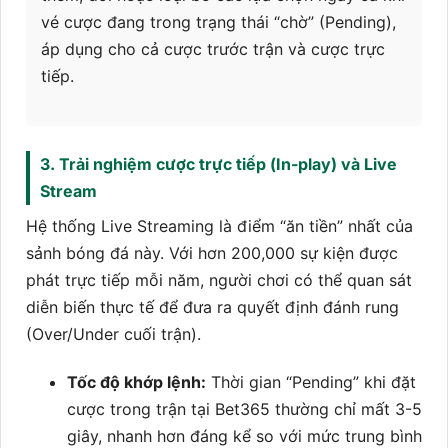
vé cược đang trong trạng thái “chờ” (Pending),
áp dụng cho cả cược trước trận và cược trực
tiếp.
3. Trải nghiệm cược trực tiếp (In-play) và Live
Stream
Hệ thống Live Streaming là điểm “ăn tiền” nhất của
sảnh bóng đá này. Với hơn 200,000 sự kiện được
phát trực tiếp mỗi năm, người chơi có thể quan sát
diễn biến thực tế để đưa ra quyết định đánh rung
(Over/Under cuối trận).
Tốc độ khớp lệnh:
Thời gian “Pending” khi đặt
cược trong trận tại Bet365 thường chỉ mất 3-5
giây, nhanh hơn đáng kể so với mức trung bình