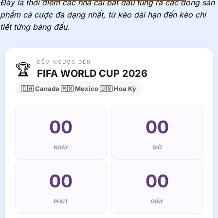
Đây là thời điểm các nhà cái bắt đầu tung ra các dòng sản
phẩm cá cược đa dạng nhất, từ kèo dài hạn đến kèo chi
tiết từng bảng đấu.
ĐẾM NGƯỢC ĐẾN
🏆
FIFA WORLD CUP 2026
🇨🇦
Canada
🇲🇽
Mexico
🇺🇸
Hoa Kỳ
00
00
NGÀY
GIỜ
00
00
PHÚT
GIÂY