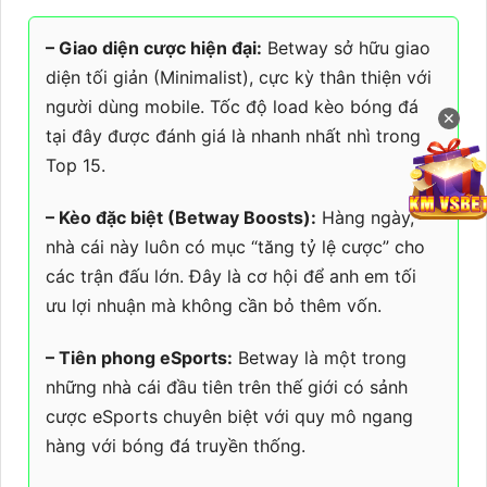
– Giao diện cược hiện đại:
Betway sở hữu giao
diện tối giản (Minimalist), cực kỳ thân thiện với
người dùng mobile. Tốc độ load kèo bóng đá
✕
tại đây được đánh giá là nhanh nhất nhì trong
Top 15.
– Kèo đặc biệt (Betway Boosts):
Hàng ngày,
nhà cái này luôn có mục “tăng tỷ lệ cược” cho
các trận đấu lớn. Đây là cơ hội để anh em tối
ưu lợi nhuận mà không cần bỏ thêm vốn.
– Tiên phong eSports:
Betway là một trong
những nhà cái đầu tiên trên thế giới có sảnh
cược eSports chuyên biệt với quy mô ngang
hàng với bóng đá truyền thống.