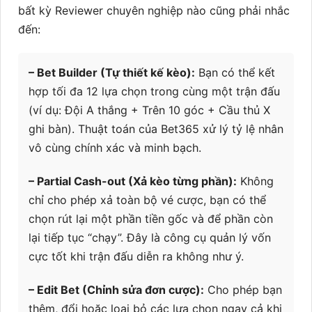
bất kỳ Reviewer chuyên nghiệp nào cũng phải nhắc
đến:
– Bet Builder (Tự thiết kế kèo):
Bạn có thể kết
hợp tối đa 12 lựa chọn trong cùng một trận đấu
(ví dụ: Đội A thắng + Trên 10 góc + Cầu thủ X
ghi bàn). Thuật toán của Bet365 xử lý tỷ lệ nhân
vô cùng chính xác và minh bạch.
– Partial Cash-out (Xả kèo từng phần):
Không
chỉ cho phép xả toàn bộ vé cược, bạn có thể
chọn rút lại một phần tiền gốc và để phần còn
lại tiếp tục “chạy”. Đây là công cụ quản lý vốn
cực tốt khi trận đấu diễn ra không như ý.
– Edit Bet (Chỉnh sửa đơn cược):
Cho phép bạn
thêm, đổi hoặc loại bỏ các lựa chọn ngay cả khi