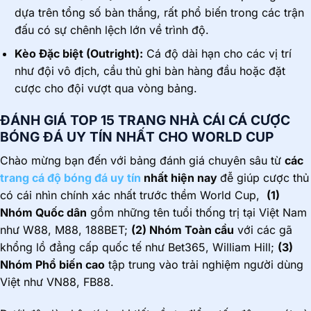
dựa trên tổng số bàn thắng, rất phổ biến trong các trận
đấu có sự chênh lệch lớn về trình độ.
Kèo Đặc biệt (Outright):
Cá độ dài hạn cho các vị trí
như đội vô địch, cầu thủ ghi bàn hàng đầu hoặc đặt
cược cho đội vượt qua vòng bảng.
ĐÁNH GIÁ TOP 15 TRANG NHÀ CÁI CÁ CƯỢC
BÓNG ĐÁ UY TÍN NHẤT CHO WORLD CUP
Chào mừng bạn đến với bảng đánh giá chuyên sâu từ
các
trang cá độ bóng đá uy tín
nhất hiện nay
đễ giúp cược thủ
có cái nhìn chính xác nhất trước thềm World Cup,
(1)
Nhóm Quốc dân
gồm những tên tuổi thống trị tại Việt Nam
như W88, M88, 188BET;
(2) Nhóm Toàn cầu
với các gã
khổng lồ đẳng cấp quốc tế như Bet365, William Hill;
(3)
Nhóm Phổ biến cao
tập trung vào trải nghiệm người dùng
Việt như VN88, FB88.