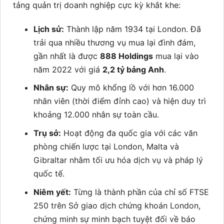
tảng quản trị doanh nghiệp cực kỳ khắt khe:
Lịch sử:
Thành lập năm 1934 tại London. Đã
trải qua nhiều thương vụ mua lại đình đám,
gần nhất là được
888 Holdings
mua lại vào
năm 2022 với giá
2,2 tỷ bảng Anh
.
Nhân sự:
Quy mô khổng lồ với hơn 16.000
nhân viên (thời điểm đỉnh cao) và hiện duy trì
khoảng 12.000 nhân sự toàn cầu.
Trụ sở:
Hoạt động đa quốc gia với các văn
phòng chiến lược tại London, Malta và
Gibraltar nhằm tối ưu hóa dịch vụ và pháp lý
quốc tế.
Niêm yết:
Từng là thành phần của chỉ số FTSE
250 trên Sở giao dịch chứng khoán London,
chứng minh sự minh bạch tuyệt đối về báo