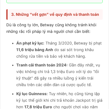
3. Những “vết gợn” về quy định và thanh toán
Dù là công ty lớn, Betway cũng không tránh khỏi
những rắc rối pháp lý mà người chơi cần biết:
Án phạt kỷ lục:
Tháng 3/2020, Betway bị phạt
11,6 triệu bảng Anh
do sai sót trong khâu
chống rửa tiền và bảo vệ khách hàng.
Tranh cãi thanh toán 2024:
Gần đây nhất, vụ
việc không chi trả 1,3 triệu Euro với lý do “lỗi
kỹ thuật” đã gây ra nhiều luồng ý kiến trái
chiều trên các diễn đàn cá cược quốc tế.
Kỷ lục Guinness:
Tuy nhiên, họ cũng từng lập
kỷ lục thế giới khi chi trả khoản Jackpot trị giá
hơn
17,8 triệu Euro
cho người chơi vào năm