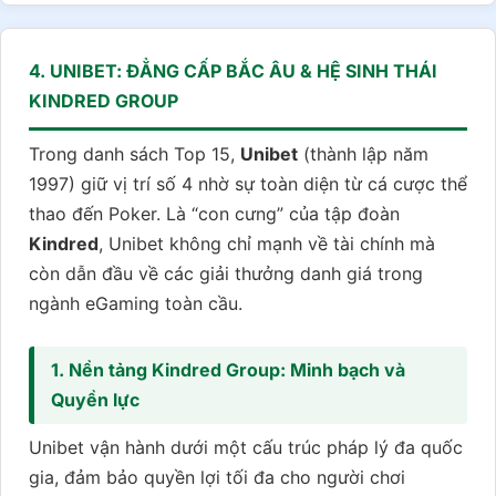
4. UNIBET: ĐẲNG CẤP BẮC ÂU & HỆ SINH THÁI
KINDRED GROUP
Trong danh sách Top 15,
Unibet
(thành lập năm
1997) giữ vị trí số 4 nhờ sự toàn diện từ cá cược thể
thao đến Poker. Là “con cưng” của tập đoàn
Kindred
, Unibet không chỉ mạnh về tài chính mà
còn dẫn đầu về các giải thưởng danh giá trong
ngành eGaming toàn cầu.
1. Nền tảng Kindred Group: Minh bạch và
Quyền lực
Unibet vận hành dưới một cấu trúc pháp lý đa quốc
gia, đảm bảo quyền lợi tối đa cho người chơi