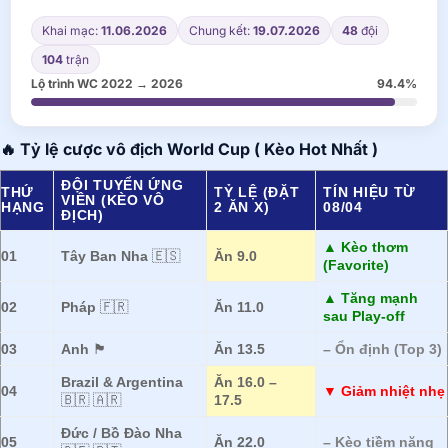
Khai mạc:
11.06.2026
Chung kết:
19.07.2026
48
đội
104
trận
Lộ trình WC 2022 → 2026
94.4%
🔥 Tỷ lệ cược vô địch World Cup ( Kèo Hot Nhất )
ĐỘI TUYỂN ỨNG
THỨ
TỶ LỆ (ĐẶT
TÍN HIỆU TỪ
VIÊN (KÈO VÔ
HẠNG
2 ĂN X)
08/04
ĐỊCH)
▲ Kèo thơm
01
Tây Ban Nha
🇪🇸
Ăn 9.0
(Favorite)
▲ Tăng mạnh
02
Pháp
🇫🇷
Ăn 11.0
sau Play-off
03
Anh
🏴󠁧󠁢󠁥󠁮󠁧󠁿
Ăn 13.5
– Ổn định (Top 3)
Brazil & Argentina
Ăn 16.0 –
04
▼ Giảm nhiệt nhẹ
🇧🇷 🇦🇷
17.5
Đức / Bồ Đào Nha
05
Ăn 22.0
– Kèo tiềm năng