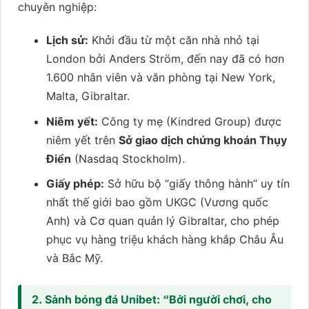
chuyên nghiệp:
Lịch sử:
Khởi đầu từ một căn nhà nhỏ tại
London bởi Anders Ström, đến nay đã có hơn
1.600 nhân viên và văn phòng tại New York,
Malta, Gibraltar.
Niêm yết:
Công ty mẹ (Kindred Group) được
niêm yết trên
Sở giao dịch chứng khoán Thụy
Điển
(Nasdaq Stockholm).
Giấy phép:
Sở hữu bộ “giấy thông hành” uy tín
nhất thế giới bao gồm UKGC (Vương quốc
Anh) và Cơ quan quản lý Gibraltar, cho phép
phục vụ hàng triệu khách hàng khắp Châu Âu
và Bắc Mỹ.
2. Sảnh bóng đá Unibet: “Bởi người chơi, cho