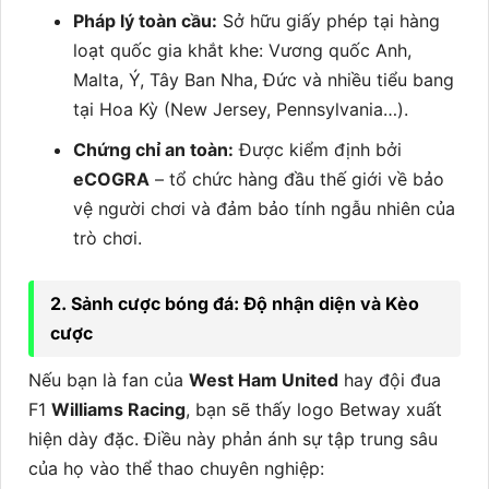
Pháp lý toàn cầu:
Sở hữu giấy phép tại hàng
loạt quốc gia khắt khe: Vương quốc Anh,
Malta, Ý, Tây Ban Nha, Đức và nhiều tiểu bang
tại Hoa Kỳ (New Jersey, Pennsylvania…).
Chứng chỉ an toàn:
Được kiểm định bởi
eCOGRA
– tổ chức hàng đầu thế giới về bảo
vệ người chơi và đảm bảo tính ngẫu nhiên của
trò chơi.
2. Sảnh cược bóng đá: Độ nhận diện và Kèo
cược
Nếu bạn là fan của
West Ham United
hay đội đua
F1
Williams Racing
, bạn sẽ thấy logo Betway xuất
hiện dày đặc. Điều này phản ánh sự tập trung sâu
của họ vào thể thao chuyên nghiệp: