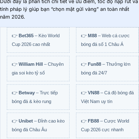
Dưới đây là phân tích chi tiết về ưu điểm, tốc độ nạp rút và
tính pháp lý giúp bạn “chọn mặt gửi vàng” an toàn nhất
năm 2026.
👉
Bet365
– Kèo World
👉
M88
– Web cá cược
Cup 2026 cao nhất
bóng đá số 1 Châu Á
👉
William Hill
– Chuyên
👉
Fun88
– Thưởng lớn
gia soi kèo tỷ số
bóng đá 24/7
👉
Betway
– Trực tiếp
👉
VN88
– Cá độ bóng đá
bóng đá & kèo rung
Việt Nam uy tín
👉
Unibet
– Đỉnh cao kèo
👉
FB88
– Cược World
bóng đá Châu Âu
Cup 2026 cực nhanh