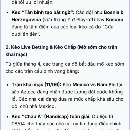
để tối ưu lợi nhuận.
Kèo “Tân binh tạo bất ngờ”:
Các đội như
Bosnia &
Herzegovina
(vừa thắng Ý ở Play-off) hay
Kosovo
đang là tâm điểm của các loại kèo cá độ “Cửa
dưới ăn tiền”.
2. Kèo Live Betting & Kèo Chấp (Mở sớm cho trận
khai mạc)
Từ giữa tháng 4, các trang cá độ bắt đầu mở kèo sớm
cho các trận cầu đinh vòng bảng:
Trận khai mạc (11/06):
Kèo
Mexico vs Nam Phi
tại
sân Azteca đang nhận được lượng đặt cược khổng
lồ. Các nhà cái đang đưa ra mức chấp khá sâu cho
đội chủ nhà Mexico.
Kèo “Châu Á” (Handicap) toàn giải:
Dữ liệu từ
08/04 cho thấy các nhà cái uy tín đang điều chỉnh