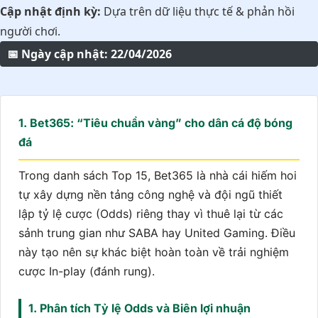
Cập nhật định kỳ:
Dựa trên dữ liệu thực tế & phản hồi
người chơi.
📅 Ngày cập nhật: 22/04/2026
1. Bet365: “Tiêu chuẩn vàng” cho dân cá độ bóng
đá
Trong danh sách Top 15, Bet365 là nhà cái hiếm hoi
tự xây dựng nền tảng công nghệ và đội ngũ thiết
lập tỷ lệ cược (Odds) riêng thay vì thuê lại từ các
sảnh trung gian như SABA hay United Gaming. Điều
này tạo nên sự khác biệt hoàn toàn về trải nghiệm
cược In-play (đánh rung).
1. Phân tích Tỷ lệ Odds và Biên lợi nhuận