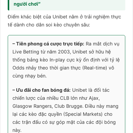
người chơi”
Điểm khác biệt của Unibet nằm ở trải nghiệm thực
tế dành cho dân soi kèo chuyên sâu:
– Tiên phong cá cược trực tiếp:
Ra mắt dịch vụ
Live Betting từ năm 2003, Unibet sở hữu hệ
thống bảng kèo In-play cực kỳ ổn định với tỷ lệ
Odds nhảy theo thời gian thực (Real-time) vô
cùng nhạy bén.
– Ưu đãi cho fan bóng đá:
Unibet là đối tác
chiến lược của nhiều CLB lớn như Ajax,
Glasgow Rangers, Club Brugge. Điều này mang
lại các kèo đặc quyền (Special Markets) cho
các trận đấu có sự góp mặt của các đội bóng
này.