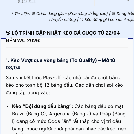
🇩🇪 🇵🇹
* Tín hiệu: 🟢 Odds đang giảm (Khả năng thắng cao) | 🔴 Dòng tiền
chuyển hướng | ⚪ Kèo đứng giá chờ khai mạc
🎯 LỘ TRÌNH CẬP NHẬT KÈO CÁ CƯỢC TỪ 22/04
ĐẾN WC 2026:
1. Kèo Vượt qua vòng bảng (To Qualify) – Mở từ
08/04
Sau khi kết thúc Play-off, các nhà cái đã chốt bảng
kèo cho toàn bộ 12 bảng đấu. Các dân chơi soi kèo
đang tập trung vào:
Kèo “Đội đứng đầu bảng”:
Các bảng đấu có mặt
Brazil (Bảng C), Argentina (Bảng J) và Pháp (Bảng
I) đang có mức Odds “ăn” rất thấp cho vị trí đầu
bảng, buộc người chơi phải cân nhắc các kèo xiên