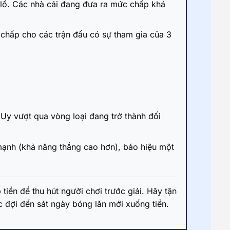
lồ. Các nhà cái đang đưa ra mức chấp khá
ệ chấp cho các trận đấu có sự tham gia của 3
 Uy vượt qua vòng loại đang trở thành đối
ạnh (khả năng thắng cao hơn), báo hiệu một
tiền để thu hút người chơi trước giải. Hãy tận
 đợi đến sát ngày bóng lăn mới xuống tiền.