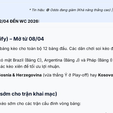
* Tín hiệu: 🟢 Odds đang giảm (Khả năng thắng cao) 
2/04 ĐẾN WC 2026:
ify) – Mở từ 08/04
ốt bảng kèo cho toàn bộ 12 bảng đấu. Các dân chơi soi kèo 
 mặt Brazil (Bảng C), Argentina (Bảng J) và Pháp (Bảng I) 
c kèo xiên để tối ưu lợi nhuận.
Bosnia & Herzegovina
(vừa thắng Ý ở Play-off) hay
Kosov
 sớm cho trận khai mạc)
 kèo sớm cho các trận cầu đinh vòng bảng: