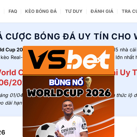
Ủ
FAQ
KÈO BÓNG ĐÁ
TƯ DUY
ĐÁNH GIÁ
TRA C
Á CƯỢC BÓNG ĐÁ UY TÍN CHO
rld Cup 2026
để “về bờ” an toàn? Xem ngay Top 15 nhà cái 
×
 kèo Real-time nhanh nhất cho kỳ đại hội bóng đá lớn nhất h
rld Cup 2026 Mà Các Nhà Cái Uy Tí
/06/2026)
sáng 01/04/2026, danh sách 48 đội tuyển đã chính thức lộ di
 dài hạn đến kèo chi tiết từng bảng đấu.
26