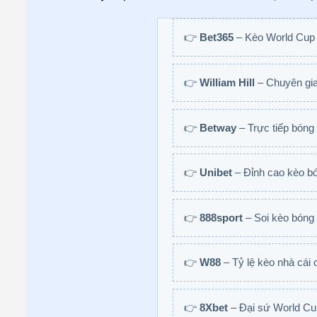
👉
Bet365
– Kèo World Cup 
👉
William Hill
– Chuyên gia
👉
Betway
– Trực tiếp bóng
👉
Unibet
– Đỉnh cao kèo b
👉
888sport
– Soi kèo bóng 
👉
W88
– Tỷ lệ kèo nhà cái c
👉
8Xbet
– Đại sứ World Cu