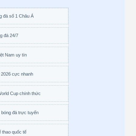
 đá số 1 Châu Á
g đá 24/7
ệt Nam uy tín
 2026 cực nhanh
orld Cup chính thức
 bóng đá trực tuyến
 thao quốc tế