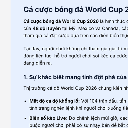
Cá cược bóng đá World Cup 2
Cá cược bóng đá World Cup 2026
là hình thức 
của
48 đội tuyển
tại Mỹ, Mexico và Canada, các
tham gia cá đặt cược dựa trên các diễn biến thự
Tại đây, người chơi không chỉ tham gia giải trí
động liên tục, hỗ trợ người chơi soi kèo cá cượ
đang diễn ra.
1. Sự khác biệt mang tính đột phá củ
Thị trường cá độ World Cup 2026 chứng kiến nhữ
Mật độ cá độ khổng lồ:
Với 104 trận đấu, tần 
tình trạng nghẽn lệnh khi người chơi xuống t
Biến số kèo Live:
Do chênh lệch múi giờ, các s
buộc người chơi phải có sự nhạy bén để bắt