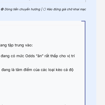
| 🔴 Dòng tiền chuyển hướng | ⚪ Kèo đứng giá chờ khai mạc
đang tập trung vào:
đang có mức Odds “ăn” rất thấp cho vị trí
o
đang là tâm điểm của các loại kèo cá độ