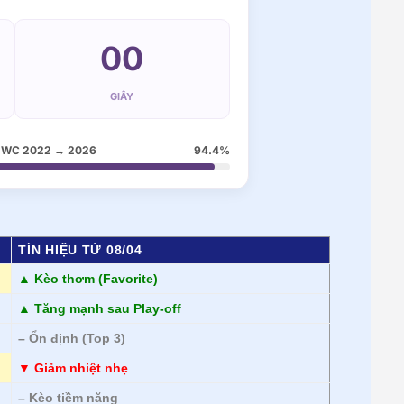
00
GIÂY
nh WC 2022 → 2026
94.4%
TÍN HIỆU TỪ 08/04
▲ Kèo thơm (Favorite)
▲ Tăng mạnh sau Play-off
– Ổn định (Top 3)
▼ Giảm nhiệt nhẹ
– Kèo tiềm năng