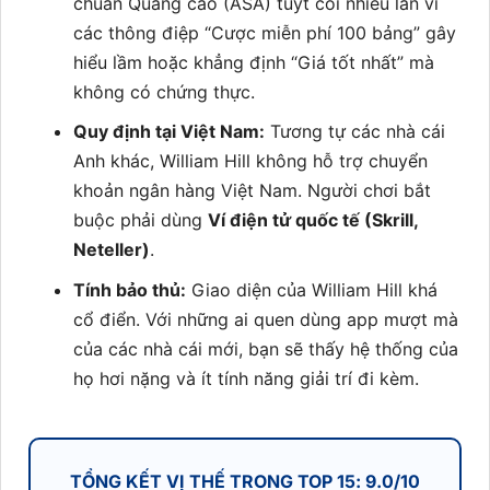
chuẩn Quảng cáo (ASA) tuýt còi nhiều lần vì
các thông điệp “Cược miễn phí 100 bảng” gây
hiểu lầm hoặc khẳng định “Giá tốt nhất” mà
không có chứng thực.
Quy định tại Việt Nam:
Tương tự các nhà cái
Anh khác, William Hill không hỗ trợ chuyển
khoản ngân hàng Việt Nam. Người chơi bắt
buộc phải dùng
Ví điện tử quốc tế (Skrill,
Neteller)
.
Tính bảo thủ:
Giao diện của William Hill khá
cổ điển. Với những ai quen dùng app mượt mà
của các nhà cái mới, bạn sẽ thấy hệ thống của
họ hơi nặng và ít tính năng giải trí đi kèm.
TỔNG KẾT VỊ THẾ TRONG TOP 15: 9.0/10