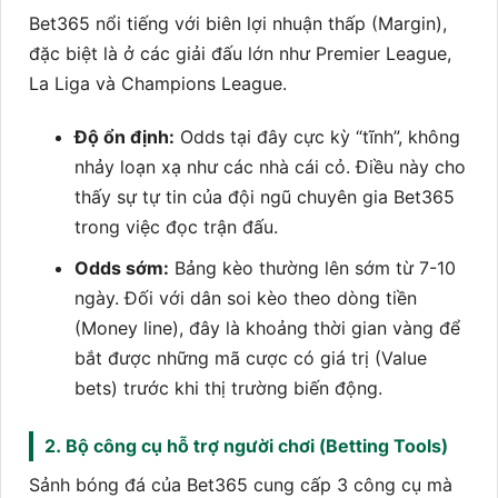
Bet365 nổi tiếng với biên lợi nhuận thấp (Margin),
đặc biệt là ở các giải đấu lớn như Premier League,
La Liga và Champions League.
Độ ổn định:
Odds tại đây cực kỳ “tĩnh”, không
nhảy loạn xạ như các nhà cái cỏ. Điều này cho
thấy sự tự tin của đội ngũ chuyên gia Bet365
trong việc đọc trận đấu.
Odds sớm:
Bảng kèo thường lên sớm từ 7-10
ngày. Đối với dân soi kèo theo dòng tiền
(Money line), đây là khoảng thời gian vàng để
bắt được những mã cược có giá trị (Value
bets) trước khi thị trường biến động.
2. Bộ công cụ hỗ trợ người chơi (Betting Tools)
Sảnh bóng đá của Bet365 cung cấp 3 công cụ mà