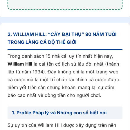
2. WILLIAM HILL: “CÂY ĐẠI THỤ” 90 NĂM TUỔI
TRONG LÀNG CÁ ĐỘ THẾ GIỚI
Trong danh sách 15 nhà cái uy tín nhất hiện nay,
William Hill
là cái tên có lịch sử lâu đời nhất (thành
lập từ năm 1934). Đây không chỉ là một trang web
cá cược mà là một tổ chức tài chính cá cược được
niêm yết trên sàn chứng khoán, mang lại sự đảm
bảo cao nhất về dòng tiền cho người chơi.
1. Profile Pháp lý và Những con số biết nói
Sự uy tín của William Hill được xây dựng trên nền