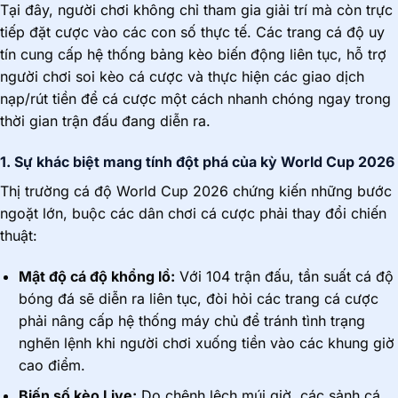
Tại đây, người chơi không chỉ tham gia giải trí mà còn trực
tiếp đặt cược vào các con số thực tế. Các trang cá độ uy
tín cung cấp hệ thống bảng kèo biến động liên tục, hỗ trợ
người chơi soi kèo cá cược và thực hiện các giao dịch
nạp/rút tiền để cá cược một cách nhanh chóng ngay trong
thời gian trận đấu đang diễn ra.
1. Sự khác biệt mang tính đột phá của kỳ World Cup 2026
Thị trường cá độ World Cup 2026 chứng kiến những bước
ngoặt lớn, buộc các dân chơi cá cược phải thay đổi chiến
thuật:
Mật độ cá độ khổng lồ:
Với 104 trận đấu, tần suất cá độ
bóng đá sẽ diễn ra liên tục, đòi hỏi các trang cá cược
phải nâng cấp hệ thống máy chủ để tránh tình trạng
nghẽn lệnh khi người chơi xuống tiền vào các khung giờ
cao điểm.
Biến số kèo Live:
Do chênh lệch múi giờ, các sảnh cá