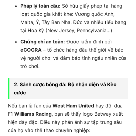
Pháp lý toàn cầu:
Sở hữu giấy phép tại hàng
loạt quốc gia khắt khe: Vương quốc Anh,
Malta, Ý, Tây Ban Nha, Đức và nhiều tiểu bang
tại Hoa Kỳ (New Jersey, Pennsylvania…).
Chứng chỉ an toàn:
Được kiểm định bởi
eCOGRA
– tổ chức hàng đầu thế giới về bảo
vệ người chơi và đảm bảo tính ngẫu nhiên của
trò chơi.
2. Sảnh cược bóng đá: Độ nhận diện và Kèo
cược
Nếu bạn là fan của
West Ham United
hay đội đua
F1
Williams Racing
, bạn sẽ thấy logo Betway xuất
hiện dày đặc. Điều này phản ánh sự tập trung sâu
của họ vào thể thao chuyên nghiệp: