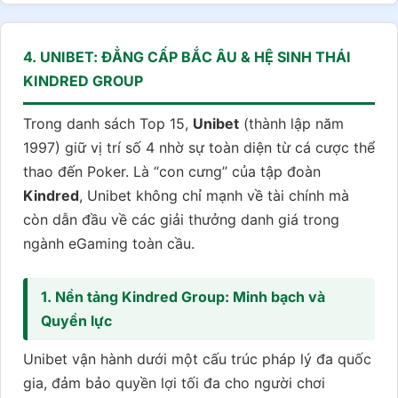
4. UNIBET: ĐẲNG CẤP BẮC ÂU & HỆ SINH THÁI
KINDRED GROUP
Trong danh sách Top 15,
Unibet
(thành lập năm
1997) giữ vị trí số 4 nhờ sự toàn diện từ cá cược thể
thao đến Poker. Là “con cưng” của tập đoàn
Kindred
, Unibet không chỉ mạnh về tài chính mà
còn dẫn đầu về các giải thưởng danh giá trong
ngành eGaming toàn cầu.
1. Nền tảng Kindred Group: Minh bạch và
Quyền lực
Unibet vận hành dưới một cấu trúc pháp lý đa quốc
gia, đảm bảo quyền lợi tối đa cho người chơi