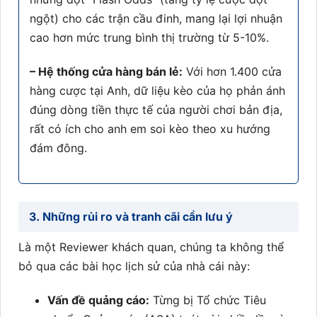
ngột) cho các trận cầu đinh, mang lại lợi nhuận
cao hơn mức trung bình thị trường từ 5-10%.
– Hệ thống cửa hàng bán lẻ:
Với hơn 1.400 cửa
hàng cược tại Anh, dữ liệu kèo của họ phản ánh
đúng dòng tiền thực tế của người chơi bản địa,
rất có ích cho anh em soi kèo theo xu hướng
đám đông.
3. Những rủi ro và tranh cãi cần lưu ý
Là một Reviewer khách quan, chúng ta không thể
bỏ qua các bài học lịch sử của nhà cái này:
Vấn đề quảng cáo:
Từng bị Tổ chức Tiêu