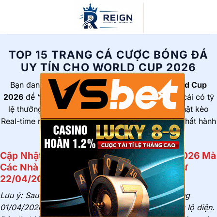
Bỏ
qua
nội
dung
TOP 15 TRANG CÁ CƯỢC BÓNG ĐÁ
UY TÍN CHO WORLD CUP 2026
Bạn đang tìm kiếm
trang cá cược bóng đá World Cup
×
2026
để “về bờ” an toàn? Xem ngay Top 15 nhà cái có tỷ
lệ thưởng cao nhất, khuyến mãi khủng và cập nhật kèo
Real-time nhanh nhất cho kỳ đại hội bóng đá lớn nhất hành
tinh.
Cập Nhật Các Kèo Cá Cược World Cup 2026 Mà
Các Nhà Cái Uy Tín Đang Ra (Giai đoạn từ
22/04/2026 đến khai mạc 11/06/2026)
Lưu ý: Sau khi vòng Play-off kết thúc vào rạng sáng
01/04/2026, danh sách 48 đội tuyển đã chính thức lộ diện.