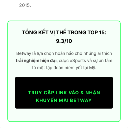
2015.
TỔNG KẾT VỊ THẾ TRONG TOP 15:
9.3/10
Betway là lựa chọn hoàn hảo cho những ai thích
trải nghiệm hiện đại
, cược eSports và sự an tâm
từ một tập đoàn niêm yết tại Mỹ.
TRUY CẬP LINK VÀO & NHẬN
KHUYẾN MÃI BETWAY