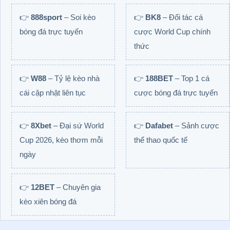
👉
888sport
– Soi kèo
👉
BK8
– Đối tác cá
bóng đá trực tuyến
cược World Cup chính
thức
👉
W88
– Tỷ lệ kèo nhà
👉
188BET
– Top 1 cá
cái cập nhật liên tục
cược bóng đá trực tuyến
👉
8Xbet
– Đại sứ World
👉
Dafabet
– Sảnh cược
Cup 2026, kèo thơm mỗi
thể thao quốc tế
ngày
👉
12BET
– Chuyên gia
kèo xiên bóng đá