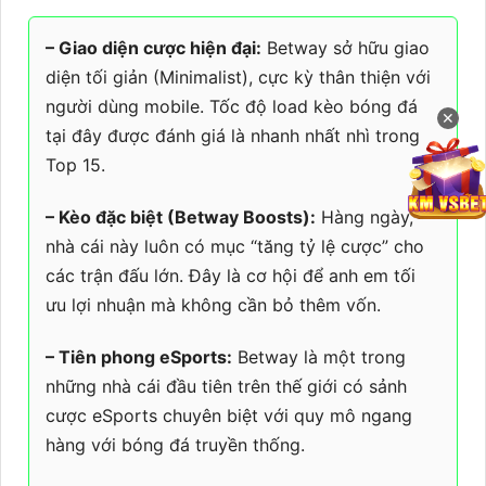
– Giao diện cược hiện đại:
Betway sở hữu giao
diện tối giản (Minimalist), cực kỳ thân thiện với
người dùng mobile. Tốc độ load kèo bóng đá
✕
tại đây được đánh giá là nhanh nhất nhì trong
Top 15.
– Kèo đặc biệt (Betway Boosts):
Hàng ngày,
nhà cái này luôn có mục “tăng tỷ lệ cược” cho
các trận đấu lớn. Đây là cơ hội để anh em tối
ưu lợi nhuận mà không cần bỏ thêm vốn.
– Tiên phong eSports:
Betway là một trong
những nhà cái đầu tiên trên thế giới có sảnh
cược eSports chuyên biệt với quy mô ngang
hàng với bóng đá truyền thống.