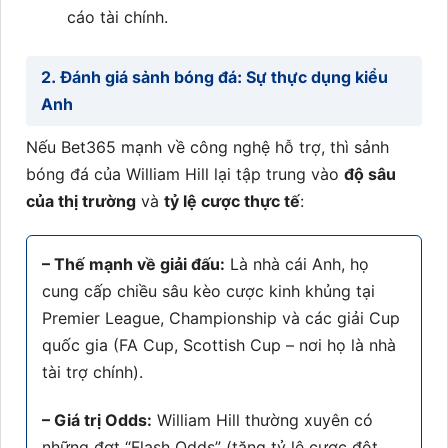
cáo tài chính.
2. Đánh giá sảnh bóng đá: Sự thực dụng kiểu
Anh
Nếu Bet365 mạnh về công nghệ hỗ trợ, thì sảnh
bóng đá của William Hill lại tập trung vào
độ sâu
của thị trường
và
tỷ lệ cược thực tế
:
– Thế mạnh về giải đấu:
Là nhà cái Anh, họ
cung cấp chiều sâu kèo cược kinh khủng tại
Premier League, Championship và các giải Cup
quốc gia (FA Cup, Scottish Cup – nơi họ là nhà
tài trợ chính).
– Giá trị Odds:
William Hill thường xuyên có
những đợt “Flash Odds” (tăng tỷ lệ cược đột