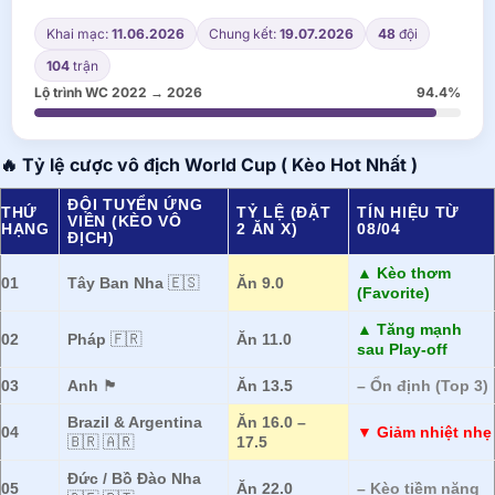
Khai mạc:
11.06.2026
Chung kết:
19.07.2026
48
đội
104
trận
Lộ trình WC 2022 → 2026
94.4%
🔥 Tỷ lệ cược vô địch World Cup ( Kèo Hot Nhất )
ĐỘI TUYỂN ỨNG
THỨ
TỶ LỆ (ĐẶT
TÍN HIỆU TỪ
VIÊN (KÈO VÔ
HẠNG
2 ĂN X)
08/04
ĐỊCH)
▲ Kèo thơm
01
Tây Ban Nha
🇪🇸
Ăn 9.0
(Favorite)
▲ Tăng mạnh
02
Pháp
🇫🇷
Ăn 11.0
sau Play-off
03
Anh
🏴󠁧󠁢󠁥󠁮󠁧󠁿
Ăn 13.5
– Ổn định (Top 3)
Brazil & Argentina
Ăn 16.0 –
04
▼ Giảm nhiệt nhẹ
🇧🇷 🇦🇷
17.5
Đức / Bồ Đào Nha
05
Ăn 22.0
– Kèo tiềm năng