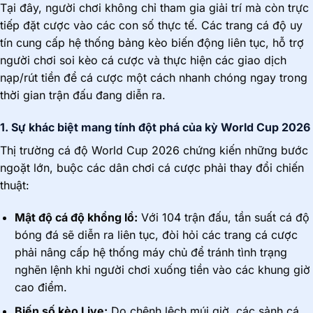
Tại đây, người chơi không chỉ tham gia giải trí mà còn trực
tiếp đặt cược vào các con số thực tế. Các trang cá độ uy
tín cung cấp hệ thống bảng kèo biến động liên tục, hỗ trợ
người chơi soi kèo cá cược và thực hiện các giao dịch
nạp/rút tiền để cá cược một cách nhanh chóng ngay trong
thời gian trận đấu đang diễn ra.
1. Sự khác biệt mang tính đột phá của kỳ World Cup 2026
Thị trường cá độ World Cup 2026 chứng kiến những bước
ngoặt lớn, buộc các dân chơi cá cược phải thay đổi chiến
thuật:
Mật độ cá độ khổng lồ:
Với 104 trận đấu, tần suất cá độ
bóng đá sẽ diễn ra liên tục, đòi hỏi các trang cá cược
phải nâng cấp hệ thống máy chủ để tránh tình trạng
nghẽn lệnh khi người chơi xuống tiền vào các khung giờ
cao điểm.
Biến số kèo Live:
Do chênh lệch múi giờ, các sảnh cá