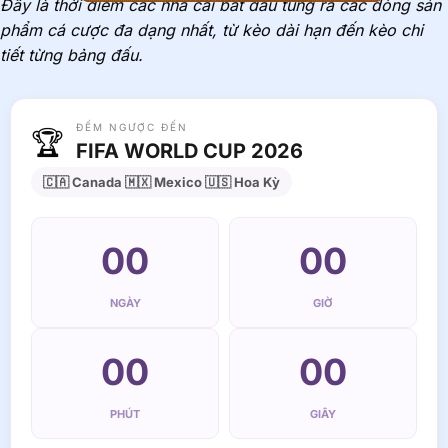
Đây là thời điểm các nhà cái bắt đầu tung ra các dòng sản
phẩm cá cược đa dạng nhất, từ kèo dài hạn đến kèo chi
tiết từng bảng đấu.
ĐẾM NGƯỢC ĐẾN
🏆
FIFA WORLD CUP 2026
🇨🇦
Canada
🇲🇽
Mexico
🇺🇸
Hoa Kỳ
00
00
NGÀY
GIỜ
00
00
PHÚT
GIÂY