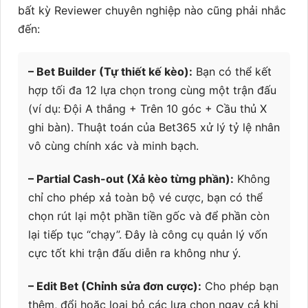
bất kỳ Reviewer chuyên nghiệp nào cũng phải nhắc
đến:
– Bet Builder (Tự thiết kế kèo):
Bạn có thể kết
hợp tối đa 12 lựa chọn trong cùng một trận đấu
(ví dụ: Đội A thắng + Trên 10 góc + Cầu thủ X
ghi bàn). Thuật toán của Bet365 xử lý tỷ lệ nhân
vô cùng chính xác và minh bạch.
– Partial Cash-out (Xả kèo từng phần):
Không
chỉ cho phép xả toàn bộ vé cược, bạn có thể
chọn rút lại một phần tiền gốc và để phần còn
lại tiếp tục “chạy”. Đây là công cụ quản lý vốn
cực tốt khi trận đấu diễn ra không như ý.
– Edit Bet (Chỉnh sửa đơn cược):
Cho phép bạn
thêm, đổi hoặc loại bỏ các lựa chọn ngay cả khi