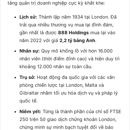
tảng quản trị doanh nghiệp cực kỳ khắt khe:
Lịch sử:
Thành lập năm 1934 tại London. Đã
trải qua nhiều thương vụ mua lại đình đám,
gần nhất là được
888 Holdings
mua lại vào
năm 2022 với giá
2,2 tỷ bảng Anh
.
Nhân sự:
Quy mô khổng lồ với hơn 16.000
nhân viên (thời điểm đỉnh cao) và hiện duy trì
khoảng 12.000 nhân sự toàn cầu.
Trụ sở:
Hoạt động đa quốc gia với các văn
phòng chiến lược tại London, Malta và
Gibraltar nhằm tối ưu hóa dịch vụ và pháp lý
quốc tế.
Niêm yết:
Từng là thành phần của chỉ số FTSE
250 trên Sở giao dịch chứng khoán London,
chứng minh sự minh bạch tuyệt đối về báo