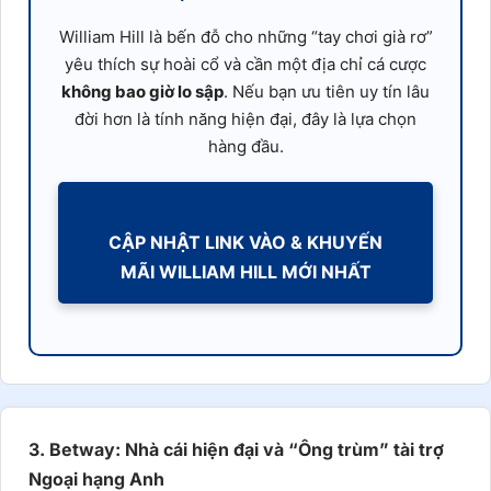
William Hill là bến đỗ cho những “tay chơi già rơ”
yêu thích sự hoài cổ và cần một địa chỉ cá cược
không bao giờ lo sập
. Nếu bạn ưu tiên uy tín lâu
đời hơn là tính năng hiện đại, đây là lựa chọn
hàng đầu.
CẬP NHẬT LINK VÀO & KHUYẾN
MÃI WILLIAM HILL MỚI NHẤT
3. Betway: Nhà cái hiện đại và “Ông trùm” tài trợ
Ngoại hạng Anh