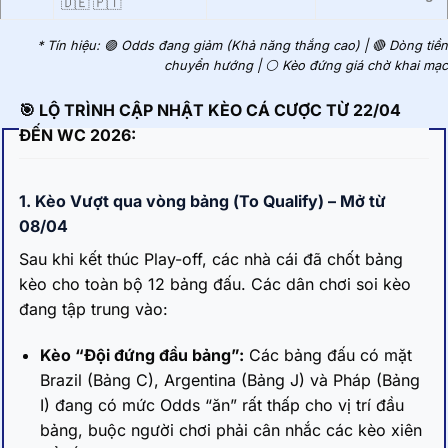
🇩🇪 🇵🇹
* Tín hiệu: 🟢 Odds đang giảm (Khả năng thắng cao) | 🔴 Dòng tiền
chuyển hướng | ⚪ Kèo đứng giá chờ khai mạc
🎯 LỘ TRÌNH CẬP NHẬT KÈO CÁ CƯỢC TỪ 22/04
ĐẾN WC 2026:
1. Kèo Vượt qua vòng bảng (To Qualify) – Mở từ
08/04
Sau khi kết thúc Play-off, các nhà cái đã chốt bảng
kèo cho toàn bộ 12 bảng đấu. Các dân chơi soi kèo
đang tập trung vào:
Kèo “Đội đứng đầu bảng”:
Các bảng đấu có mặt
Brazil (Bảng C), Argentina (Bảng J) và Pháp (Bảng
I) đang có mức Odds “ăn” rất thấp cho vị trí đầu
bảng, buộc người chơi phải cân nhắc các kèo xiên