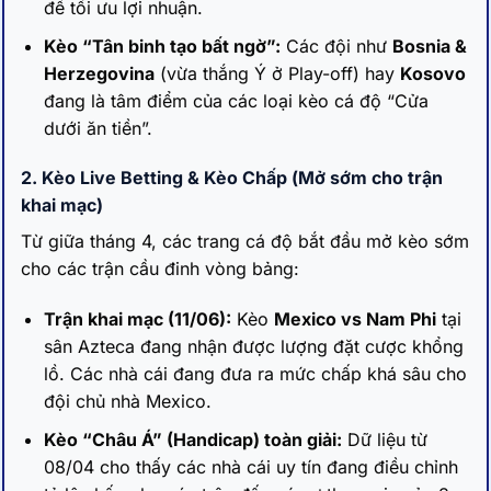
để tối ưu lợi nhuận.
Kèo “Tân binh tạo bất ngờ”:
Các đội như
Bosnia &
Herzegovina
(vừa thắng Ý ở Play-off) hay
Kosovo
đang là tâm điểm của các loại kèo cá độ “Cửa
dưới ăn tiền”.
2. Kèo Live Betting & Kèo Chấp (Mở sớm cho trận
khai mạc)
Từ giữa tháng 4, các trang cá độ bắt đầu mở kèo sớm
cho các trận cầu đinh vòng bảng:
Trận khai mạc (11/06):
Kèo
Mexico vs Nam Phi
tại
sân Azteca đang nhận được lượng đặt cược khổng
lồ. Các nhà cái đang đưa ra mức chấp khá sâu cho
đội chủ nhà Mexico.
Kèo “Châu Á” (Handicap) toàn giải:
Dữ liệu từ
08/04 cho thấy các nhà cái uy tín đang điều chỉnh