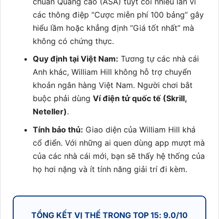
chuẩn Quảng cáo (ASA) tuýt còi nhiều lần vì
các thông điệp “Cược miễn phí 100 bảng” gây
hiểu lầm hoặc khẳng định “Giá tốt nhất” mà
không có chứng thực.
Quy định tại Việt Nam:
Tương tự các nhà cái
Anh khác, William Hill không hỗ trợ chuyển
khoản ngân hàng Việt Nam. Người chơi bắt
buộc phải dùng
Ví điện tử quốc tế (Skrill,
Neteller)
.
Tính bảo thủ:
Giao diện của William Hill khá
cổ điển. Với những ai quen dùng app mượt mà
của các nhà cái mới, bạn sẽ thấy hệ thống của
họ hơi nặng và ít tính năng giải trí đi kèm.
TỔNG KẾT VỊ THẾ TRONG TOP 15: 9.0/10