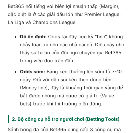
Bet365 nổi tiếng với biên lợi nhuận thấp (Margin),
đặc biệt là ở các giải đấu lớn như Premier League,
La Liga và Champions League.
Độ ổn định:
Odds tại đây cực kỳ “tĩnh”, không
nhảy loạn xạ như các nhà cái cỏ. Điều này cho
thấy sự tự tin của đội ngũ chuyên gia Bet365
trong việc đọc trận đấu.
Odds sớm:
Bảng kèo thường lên sớm từ 7-10
ngày. Đối với dân soi kèo theo dòng tiền
(Money line), đây là khoảng thời gian vàng để
bắt được những mã cược có giá trị (Value
bets) trước khi thị trường biến động.
2. Bộ công cụ hỗ trợ người chơi (Betting Tools)
Sảnh bóng đá của Bet365 cung cấp 3 công cụ mà