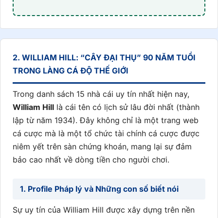
2. WILLIAM HILL: “CÂY ĐẠI THỤ” 90 NĂM TUỔI
TRONG LÀNG CÁ ĐỘ THẾ GIỚI
Trong danh sách 15 nhà cái uy tín nhất hiện nay,
William Hill
là cái tên có lịch sử lâu đời nhất (thành
lập từ năm 1934). Đây không chỉ là một trang web
cá cược mà là một tổ chức tài chính cá cược được
niêm yết trên sàn chứng khoán, mang lại sự đảm
bảo cao nhất về dòng tiền cho người chơi.
1. Profile Pháp lý và Những con số biết nói
Sự uy tín của William Hill được xây dựng trên nền