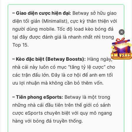
– Giao diện cược hiện đại:
Betway sở hữu giao
diện tối giản (Minimalist), cực kỳ thân thiện với
người dùng mobile. Tốc độ load kèo bóng đá
✕
tại đây được đánh giá là nhanh nhất nhì trong
Top 15.
– Kèo đặc biệt (Betway Boosts):
Hàng ngày,
nhà cái này luôn có mục “tăng tỷ lệ cược” cho
các trận đấu lớn. Đây là cơ hội để anh em tối
ưu lợi nhuận mà không cần bỏ thêm vốn.
– Tiên phong eSports:
Betway là một trong
những nhà cái đầu tiên trên thế giới có sảnh
cược eSports chuyên biệt với quy mô ngang
hàng với bóng đá truyền thống.