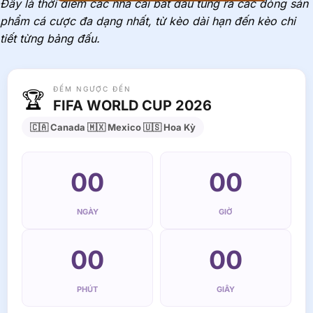
Đây là thời điểm các nhà cái bắt đầu tung ra các dòng sản
phẩm cá cược đa dạng nhất, từ kèo dài hạn đến kèo chi
tiết từng bảng đấu.
ĐẾM NGƯỢC ĐẾN
🏆
FIFA WORLD CUP 2026
🇨🇦
Canada
🇲🇽
Mexico
🇺🇸
Hoa Kỳ
00
00
NGÀY
GIỜ
00
00
PHÚT
GIÂY