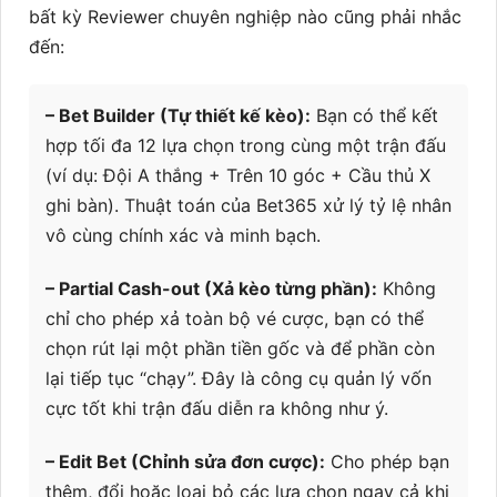
bất kỳ Reviewer chuyên nghiệp nào cũng phải nhắc
đến:
– Bet Builder (Tự thiết kế kèo):
Bạn có thể kết
hợp tối đa 12 lựa chọn trong cùng một trận đấu
(ví dụ: Đội A thắng + Trên 10 góc + Cầu thủ X
ghi bàn). Thuật toán của Bet365 xử lý tỷ lệ nhân
vô cùng chính xác và minh bạch.
– Partial Cash-out (Xả kèo từng phần):
Không
chỉ cho phép xả toàn bộ vé cược, bạn có thể
chọn rút lại một phần tiền gốc và để phần còn
lại tiếp tục “chạy”. Đây là công cụ quản lý vốn
cực tốt khi trận đấu diễn ra không như ý.
– Edit Bet (Chỉnh sửa đơn cược):
Cho phép bạn
thêm, đổi hoặc loại bỏ các lựa chọn ngay cả khi