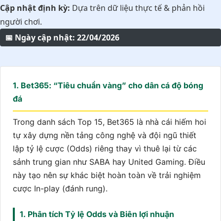
Cập nhật định kỳ:
Dựa trên dữ liệu thực tế & phản hồi
người chơi.
📅 Ngày cập nhật: 22/04/2026
1. Bet365: “Tiêu chuẩn vàng” cho dân cá độ bóng
đá
Trong danh sách Top 15, Bet365 là nhà cái hiếm hoi
tự xây dựng nền tảng công nghệ và đội ngũ thiết
lập tỷ lệ cược (Odds) riêng thay vì thuê lại từ các
sảnh trung gian như SABA hay United Gaming. Điều
này tạo nên sự khác biệt hoàn toàn về trải nghiệm
cược In-play (đánh rung).
1. Phân tích Tỷ lệ Odds và Biên lợi nhuận