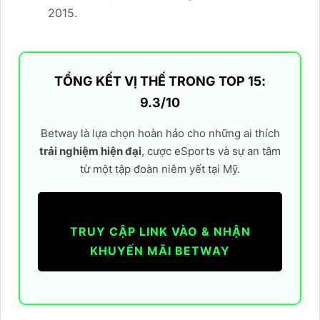
2015.
TỔNG KẾT VỊ THẾ TRONG TOP 15:
9.3/10
Betway là lựa chọn hoàn hảo cho những ai thích
trải nghiệm hiện đại
, cược eSports và sự an tâm
từ một tập đoàn niêm yết tại Mỹ.
TRUY CẬP LINK VÀO & NHẬN
KHUYẾN MÃI BETWAY