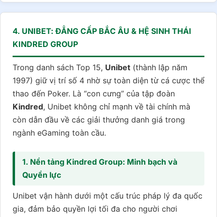
4. UNIBET: ĐẲNG CẤP BẮC ÂU & HỆ SINH THÁI
KINDRED GROUP
Trong danh sách Top 15,
Unibet
(thành lập năm
1997) giữ vị trí số 4 nhờ sự toàn diện từ cá cược thể
thao đến Poker. Là “con cưng” của tập đoàn
Kindred
, Unibet không chỉ mạnh về tài chính mà
còn dẫn đầu về các giải thưởng danh giá trong
ngành eGaming toàn cầu.
1. Nền tảng Kindred Group: Minh bạch và
Quyền lực
Unibet vận hành dưới một cấu trúc pháp lý đa quốc
gia, đảm bảo quyền lợi tối đa cho người chơi