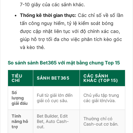
7-10 giây của các sảnh khác.
Thống kê thời gian thực:
Các chỉ số về số lần
tấn công nguy hiểm, tỷ lệ kiểm soát bóng
được cập nhật liên tục với độ chính xác cao,
giúp hỗ trợ tối đa cho việc phân tích kèo góc
và kèo thẻ.
So sánh sảnh Bet365 với mặt bằng chung Top 15
TIÊU
CÁC SẢNH
SẢNH BET365
CHÍ
KHÁC (TOP 15)
Số
Full từ giải lớn đến
Chủ yếu tập trung
lượng
giải cỏ cực sâu.
các giải lớn/vừa.
giải đấu
Tính
Bet Builder, Edit
Thường chỉ có
năng hỗ
Bet, Auto Cash-
Cash-out cơ bản.
trợ
out.