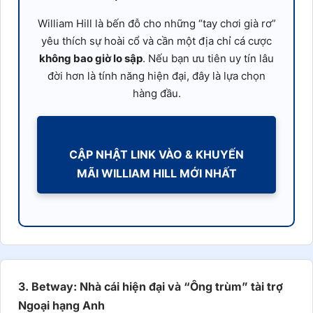
William Hill là bến đỗ cho những “tay chơi già rơ”
yêu thích sự hoài cổ và cần một địa chỉ cá cược
không bao giờ lo sập
. Nếu bạn ưu tiên uy tín lâu
đời hơn là tính năng hiện đại, đây là lựa chọn
hàng đầu.
CẬP NHẬT LINK VÀO & KHUYẾN
MÃI WILLIAM HILL MỚI NHẤT
3. Betway: Nhà cái hiện đại và “Ông trùm” tài trợ
Ngoại hạng Anh