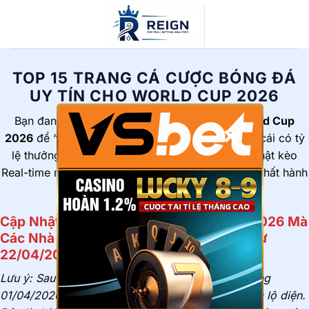
Bỏ
qua
nội
dung
TOP 15 TRANG CÁ CƯỢC BÓNG ĐÁ
UY TÍN CHO WORLD CUP 2026
Bạn đang tìm kiếm
trang cá cược bóng đá World Cup
×
2026
để “về bờ” an toàn? Xem ngay Top 15 nhà cái có tỷ
lệ thưởng cao nhất, khuyến mãi khủng và cập nhật kèo
Real-time nhanh nhất cho kỳ đại hội bóng đá lớn nhất hành
tinh.
Cập Nhật Các Kèo Cá Cược World Cup 2026 Mà
Các Nhà Cái Uy Tín Đang Ra (Giai đoạn từ
22/04/2026 đến khai mạc 11/06/2026)
Lưu ý: Sau khi vòng Play-off kết thúc vào rạng sáng
01/04/2026, danh sách 48 đội tuyển đã chính thức lộ diện.