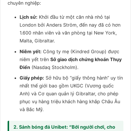
chuyên nghiệp:
Lịch sử:
Khởi đầu từ một căn nhà nhỏ tại
London bởi Anders Ström, đến nay đã có hơn
1.600 nhân viên và văn phòng tại New York,
Malta, Gibraltar.
Niêm yết:
Công ty mẹ (Kindred Group) được
niêm yết trên
Sở giao dịch chứng khoán Thụy
Điển
(Nasdaq Stockholm).
Giấy phép:
Sở hữu bộ “giấy thông hành” uy tín
nhất thế giới bao gồm UKGC (Vương quốc
Anh) và Cơ quan quản lý Gibraltar, cho phép
phục vụ hàng triệu khách hàng khắp Châu Âu
và Bắc Mỹ.
2. Sảnh bóng đá Unibet: “Bởi người chơi, cho