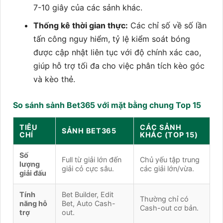
7-10 giây của các sảnh khác.
Thống kê thời gian thực:
Các chỉ số về số lần
tấn công nguy hiểm, tỷ lệ kiểm soát bóng
được cập nhật liên tục với độ chính xác cao,
giúp hỗ trợ tối đa cho việc phân tích kèo góc
và kèo thẻ.
So sánh sảnh Bet365 với mặt bằng chung Top 15
TIÊU
CÁC SẢNH
SẢNH BET365
CHÍ
KHÁC (TOP 15)
Số
Full từ giải lớn đến
Chủ yếu tập trung
lượng
giải cỏ cực sâu.
các giải lớn/vừa.
giải đấu
Tính
Bet Builder, Edit
Thường chỉ có
năng hỗ
Bet, Auto Cash-
Cash-out cơ bản.
trợ
out.