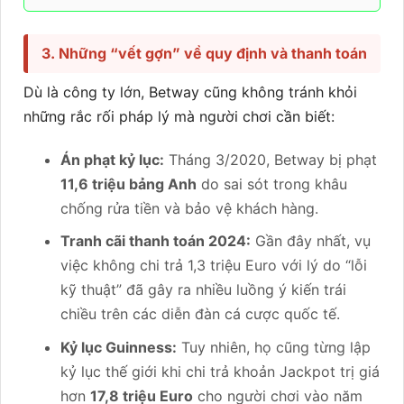
3. Những “vết gợn” về quy định và thanh toán
Dù là công ty lớn, Betway cũng không tránh khỏi
những rắc rối pháp lý mà người chơi cần biết:
Án phạt kỷ lục:
Tháng 3/2020, Betway bị phạt
11,6 triệu bảng Anh
do sai sót trong khâu
chống rửa tiền và bảo vệ khách hàng.
Tranh cãi thanh toán 2024:
Gần đây nhất, vụ
việc không chi trả 1,3 triệu Euro với lý do “lỗi
kỹ thuật” đã gây ra nhiều luồng ý kiến trái
chiều trên các diễn đàn cá cược quốc tế.
Kỷ lục Guinness:
Tuy nhiên, họ cũng từng lập
kỷ lục thế giới khi chi trả khoản Jackpot trị giá
hơn
17,8 triệu Euro
cho người chơi vào năm