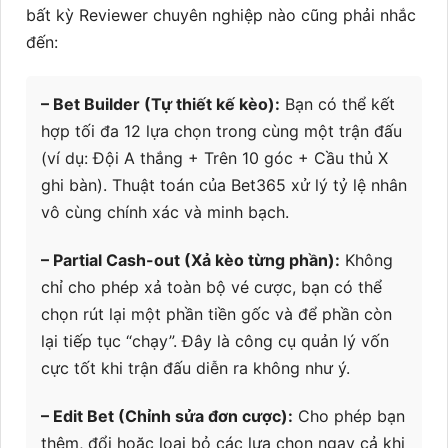
bất kỳ Reviewer chuyên nghiệp nào cũng phải nhắc
đến:
– Bet Builder (Tự thiết kế kèo):
Bạn có thể kết
hợp tối đa 12 lựa chọn trong cùng một trận đấu
(ví dụ: Đội A thắng + Trên 10 góc + Cầu thủ X
ghi bàn). Thuật toán của Bet365 xử lý tỷ lệ nhân
vô cùng chính xác và minh bạch.
– Partial Cash-out (Xả kèo từng phần):
Không
chỉ cho phép xả toàn bộ vé cược, bạn có thể
chọn rút lại một phần tiền gốc và để phần còn
lại tiếp tục “chạy”. Đây là công cụ quản lý vốn
cực tốt khi trận đấu diễn ra không như ý.
– Edit Bet (Chỉnh sửa đơn cược):
Cho phép bạn
thêm, đổi hoặc loại bỏ các lựa chọn ngay cả khi