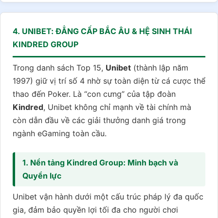
4. UNIBET: ĐẲNG CẤP BẮC ÂU & HỆ SINH THÁI
KINDRED GROUP
Trong danh sách Top 15,
Unibet
(thành lập năm
1997) giữ vị trí số 4 nhờ sự toàn diện từ cá cược thể
thao đến Poker. Là “con cưng” của tập đoàn
Kindred
, Unibet không chỉ mạnh về tài chính mà
còn dẫn đầu về các giải thưởng danh giá trong
ngành eGaming toàn cầu.
1. Nền tảng Kindred Group: Minh bạch và
Quyền lực
Unibet vận hành dưới một cấu trúc pháp lý đa quốc
gia, đảm bảo quyền lợi tối đa cho người chơi