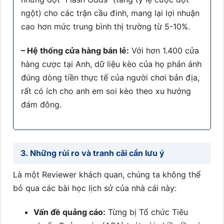
ngột) cho các trận cầu đinh, mang lại lợi nhuận
cao hơn mức trung bình thị trường từ 5-10%.
– Hệ thống cửa hàng bán lẻ:
Với hơn 1.400 cửa
hàng cược tại Anh, dữ liệu kèo của họ phản ánh
đúng dòng tiền thực tế của người chơi bản địa,
rất có ích cho anh em soi kèo theo xu hướng
đám đông.
3. Những rủi ro và tranh cãi cần lưu ý
Là một Reviewer khách quan, chúng ta không thể
bỏ qua các bài học lịch sử của nhà cái này:
Vấn đề quảng cáo:
Từng bị Tổ chức Tiêu