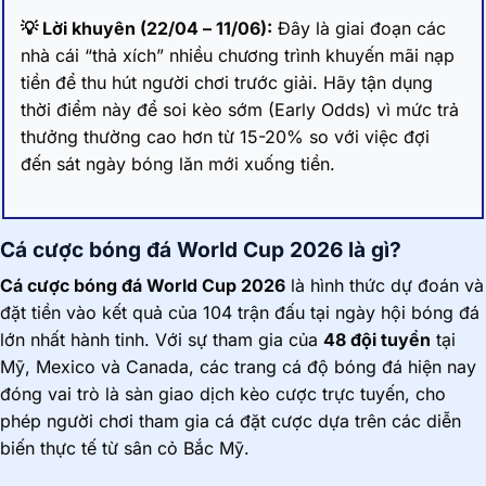
💡 Lời khuyên (22/04 – 11/06):
Đây là giai đoạn các
nhà cái “thả xích” nhiều chương trình khuyến mãi nạp
tiền để thu hút người chơi trước giải. Hãy tận dụng
thời điểm này để soi kèo sớm (Early Odds) vì mức trả
thưởng thường cao hơn từ 15-20% so với việc đợi
đến sát ngày bóng lăn mới xuống tiền.
Cá cược bóng đá World Cup 2026 là gì?
Cá cược bóng đá World Cup 2026
là hình thức dự đoán và
đặt tiền vào kết quả của 104 trận đấu tại ngày hội bóng đá
lớn nhất hành tinh. Với sự tham gia của
48 đội tuyển
tại
Mỹ, Mexico và Canada, các trang cá độ bóng đá hiện nay
đóng vai trò là sàn giao dịch kèo cược trực tuyến, cho
phép người chơi tham gia cá đặt cược dựa trên các diễn
biến thực tế từ sân cỏ Bắc Mỹ.