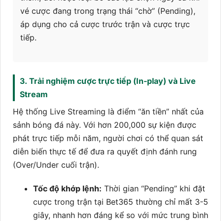
vé cược đang trong trạng thái “chờ” (Pending),
áp dụng cho cả cược trước trận và cược trực
tiếp.
3. Trải nghiệm cược trực tiếp (In-play) và Live
Stream
Hệ thống Live Streaming là điểm “ăn tiền” nhất của
sảnh bóng đá này. Với hơn 200,000 sự kiện được
phát trực tiếp mỗi năm, người chơi có thể quan sát
diễn biến thực tế để đưa ra quyết định đánh rung
(Over/Under cuối trận).
Tốc độ khớp lệnh:
Thời gian “Pending” khi đặt
cược trong trận tại Bet365 thường chỉ mất 3-5
giây, nhanh hơn đáng kể so với mức trung bình