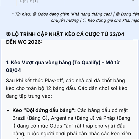
🇩🇪 🇵🇹
* Tín hiệu: 🟢 Odds đang giảm (Khả năng thắng cao) | 🔴 Dòng tiền
chuyển hướng | ⚪ Kèo đứng giá chờ khai mạc
🎯 LỘ TRÌNH CẬP NHẬT KÈO CÁ CƯỢC TỪ 22/04
ĐẾN WC 2026:
1. Kèo Vượt qua vòng bảng (To Qualify) – Mở từ
08/04
Sau khi kết thúc Play-off, các nhà cái đã chốt bảng
kèo cho toàn bộ 12 bảng đấu. Các dân chơi soi kèo
đang tập trung vào:
Kèo “Đội đứng đầu bảng”:
Các bảng đấu có mặt
Brazil (Bảng C), Argentina (Bảng J) và Pháp (Bảng
I) đang có mức Odds “ăn” rất thấp cho vị trí đầu
bảng, buộc người chơi phải cân nhắc các kèo xiên